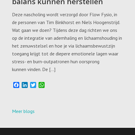
balans kunnen herstellen
Deze nascholing wordt verzorgd door Flow Fysio, in
de personen van Tim Binkhorst en Niels Hoogenstrijd.
Wat gaan we doen? Tijdens deze dag richten we ons
op de integratie van ademhaling en lichaamshouding in
het zenuwstelsel en hoe je via lichaamsbewustzijn
toegang krijgt tot de diepere emotionele lagen waar
stress- en burn-outpatronen hun oorsprong
kunnen vinden. De […]
F
L
T
W
a
i
w
h
c
n
i
a
e
k
t
t
b
e
t
s
Meer blogs
o
d
e
A
o
I
r
p
k
n
p