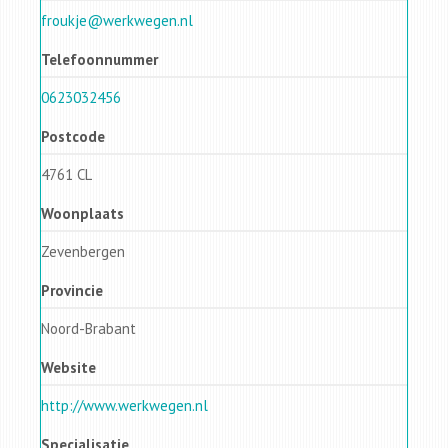
froukje@werkwegen.nl
Telefoonnummer
0623032456
Postcode
4761 CL
Woonplaats
Zevenbergen
Provincie
Noord-Brabant
Website
http://www.werkwegen.nl
Specialisatie