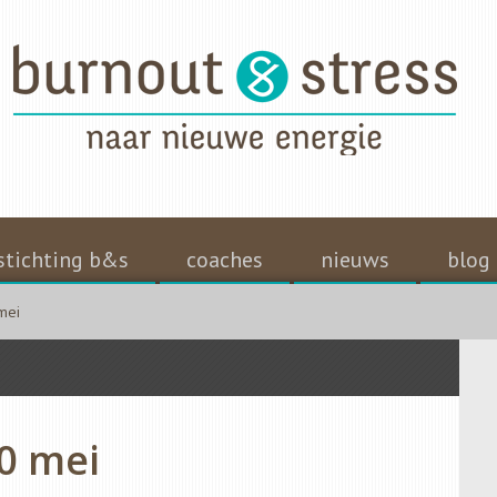
stichting b&s
coaches
nieuws
blog
mei
0 mei