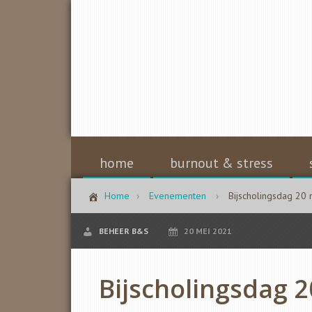
home
burnout & stress
Home
Evenementen
Bijscholingsdag 20 
BEHEER B&S
20 MEI 2021
Bijscholingsdag 2