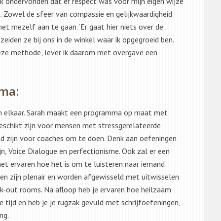
ik ondervonden dat er respect was voor mijn eigen wijze
t. Zowel de sfeer van compassie en gelijkwaardigheid
 mezelf aan te gaan. ‘Er gaat hier niets over de
eiden ze bij ons in de winkel waar ik opgegroeid ben.
deze methode, lever ik daarom met overgave een
ma:
 en elkaar. Sarah maakt een programma op maat met
 geschikt zijn voor mensen met stressgerelateerde
end zijn voor coaches om te doen. Denk aan oefeningen
, Voice Dialogue en perfectionisme. Ook zal er een
p het ervaren hoe het is om te luisteren naar iemand
en zijn plenair en worden afgewisseld met uitwisselen
eak-out rooms. Na afloop heb je ervaren hoe heilzaam
te tijd en heb je je rugzak gevuld met schrijfoefeningen,
ng.