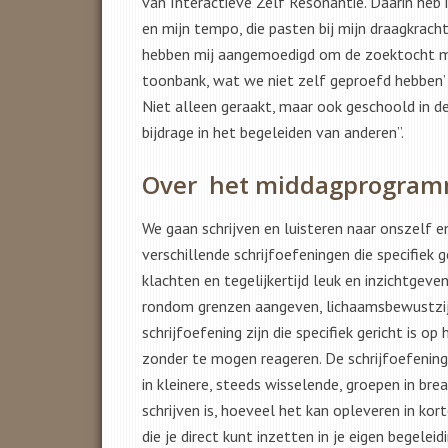
van Interactieve Zelf Resonantie. Daarin heb 
en mijn tempo, die pasten bij mijn draagkrach
hebben mij aangemoedigd om de zoektocht met
toonbank, wat we niet zelf geproefd hebben’ z
Niet alleen geraakt, maar ook geschoold in 
bijdrage in het begeleiden van anderen”.
Over het middagprogram
We gaan schrijven en luisteren naar onszelf
verschillende schrijfoefeningen die specifiek
klachten en tegelijkertijd leuk en inzichtgev
rondom grenzen aangeven, lichaamsbewustzijn
schrijfoefening zijn die specifiek gericht is o
zonder te mogen reageren. De schrijfoefening
in kleinere, steeds wisselende, groepen in br
schrijven is, hoeveel het kan opleveren in kor
die je direct kunt inzetten in je eigen begeleidi