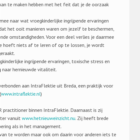
t kan te maken hebben met het feit dat je de oorzaak
 mee naar wat vroegkinderlijke ingrijpende ervaringen
n dat het ooit manieren waren om jezelf te beschermen,
ende omstandigheden. Voor een deel verlies je daarmee
e hoeft niets af te leren of op te lossen, je wordt
geraakt.
gkinderlijke ingrijpende ervaringen, toxische stress en
naar hernieuwde vitaliteit.
verbonden aan IntraFlektie uit Breda, een praktijk voor
(
www.intraflektie.nl
)
 practitioner binnen IntraFlektie. Daarnaast is zij
ter vanuit
www.hetnieuweinzicht.nu
. Zij heeft brede
oering als in het management.
er van te worden maar ook om daarin voor anderen iets te