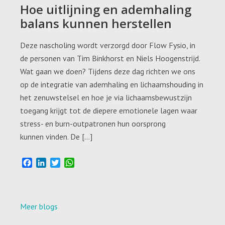
Hoe uitlijning en ademhaling
balans kunnen herstellen
Deze nascholing wordt verzorgd door Flow Fysio, in
de personen van Tim Binkhorst en Niels Hoogenstrijd.
Wat gaan we doen? Tijdens deze dag richten we ons
op de integratie van ademhaling en lichaamshouding in
het zenuwstelsel en hoe je via lichaamsbewustzijn
toegang krijgt tot de diepere emotionele lagen waar
stress- en burn-outpatronen hun oorsprong
kunnen vinden. De […]
F
L
T
W
a
i
w
h
c
n
i
a
e
k
t
t
b
e
t
s
Meer blogs
o
d
e
A
o
I
r
p