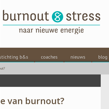
stichting b&s
coaches
nieuws
blog
out?
e van burnout?