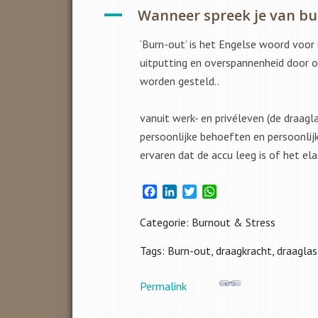
A
Wanneer spreek je van b
‘Burn-out’ is het Engelse woord voor
uitputting en overspannenheid door 
worden gesteld..
vanuit werk- en privéleven (de draagl
persoonlijke behoeften en persoonlij
ervaren dat de accu leeg is of het ela
Facebook
LinkedIn
Twitter
WhatsApp
Categorie: Burnout & Stress
Tags: Burn-out, draagkracht, draagla
Permalink