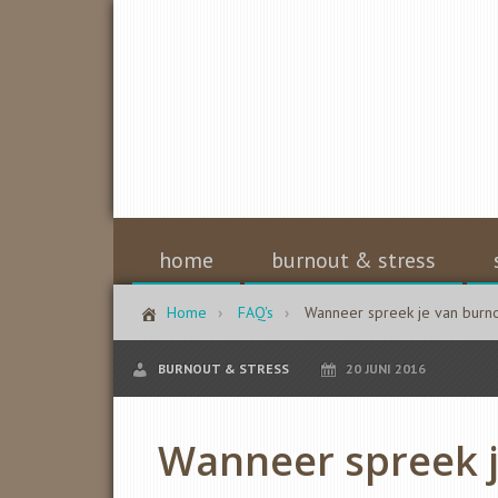
home
burnout & stress
Home
FAQ's
Wanneer spreek je van burn
BURNOUT & STRESS
20 JUNI 2016
Wanneer spreek j