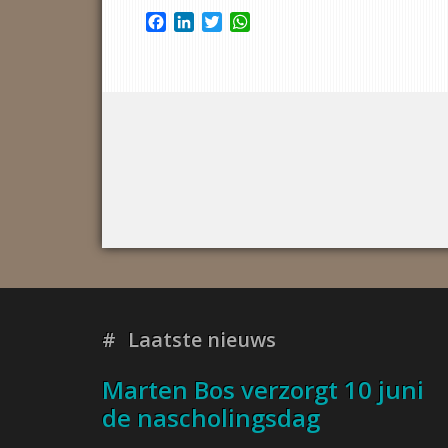
Facebook
LinkedIn
Twitter
WhatsApp
Laatste nieuws
Marten Bos verzorgt 10 juni
de nascholingsdag