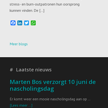
stress- en burn-outpatronen hun oorsprong
kunnen vinden. De […]
F
L
T
W
a
i
w
h
c
n
i
a
e
k
t
t
b
e
t
s
Meer blogs
o
d
e
A
o
I
r
p
k
n
p
Laatste nieuws
Marten Bos verzorgt 10 juni de
nascholingsdag
Er komt weer een mooie nascholingsdag aan op …
[Lees meer ...]