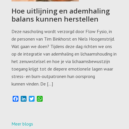
Hoe uitlijning en ademhaling
balans kunnen herstellen
Deze nascholing wordt verzorgd door Flow Fysio, in
de personen van Tim Binkhorst en Niels Hoogenstrijd.
Wat gaan we doen? Tijdens deze dag richten we ons
op de integratie van ademhaling en lichaamshouding in
het zenuwstelsel en hoe je via lichaamsbewustzijn
toegang krijgt tot de diepere emotionele lagen waar
stress- en burn-outpatronen hun oorsprong
kunnen vinden. De […]
F
L
T
W
a
i
w
h
c
n
i
a
e
k
t
t
b
e
t
s
Meer blogs
o
d
e
A