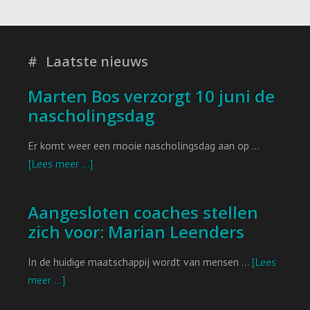
o
I
r
p
k
n
p
Laatste nieuws
Marten Bos verzorgt 10 juni de
nascholingsdag
Er komt weer een mooie nascholingsdag aan op …
[Lees meer ...]
Aangesloten coaches stellen
zich voor: Marian Leenders
In de huidige maatschappij wordt van mensen …
[Lees
meer ...]