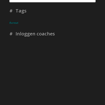
Tags
Burnout
Inloggen coaches
Gebruikersnaam of E-mailadres
*
Wachtwoord
*
Aangemeld blijven
Registreren