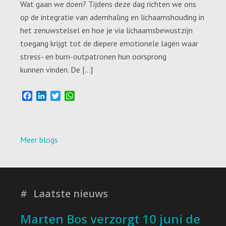
Wat gaan we doen? Tijdens deze dag richten we ons
op de integratie van ademhaling en lichaamshouding in
het zenuwstelsel en hoe je via lichaamsbewustzijn
toegang krijgt tot de diepere emotionele lagen waar
stress- en burn-outpatronen hun oorsprong
kunnen vinden. De […]
F
L
T
W
a
i
w
h
c
n
i
a
e
k
t
t
b
e
t
s
Meer blogs
o
d
e
A
o
I
r
p
k
n
p
Laatste nieuws
Marten Bos verzorgt 10 juni de