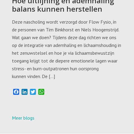
Hoe uitlijning en ademhaling
balans kunnen herstellen
Deze nascholing wordt verzorgd door Flow Fysio, in
de personen van Tim Binkhorst en Niels Hoogenstrijd.
Wat gaan we doen? Tijdens deze dag richten we ons
op de integratie van ademhaling en lichaamshouding in
het zenuwstelsel en hoe je via lichaamsbewustzijn
toegang krijgt tot de diepere emotionele lagen waar
stress- en burn-outpatronen hun oorsprong
kunnen vinden. De […]
F
L
T
W
a
i
w
h
c
n
i
a
e
k
t
t
b
e
t
s
Meer blogs
o
d
e
A
o
I
r
p
k
n
p