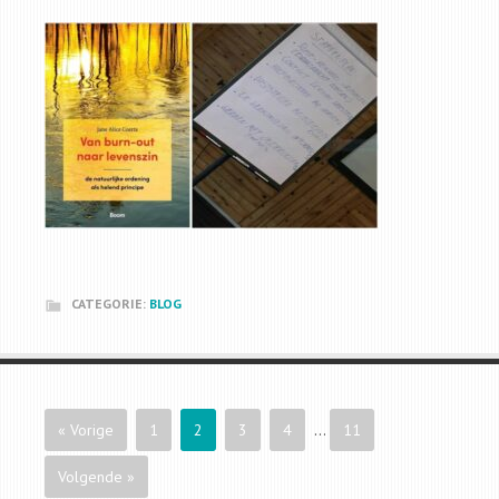
CATEGORIE:
BLOG
« Vorige
1
2
3
4
…
11
Volgende »