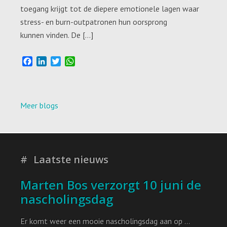
toegang krijgt tot de diepere emotionele lagen waar
stress- en burn-outpatronen hun oorsprong
kunnen vinden. De […]
F
L
T
W
a
i
w
h
c
n
i
a
e
k
t
t
b
e
t
s
Meer blogs
o
d
e
A
o
I
r
p
k
n
p
Laatste nieuws
Marten Bos verzorgt 10 juni de
nascholingsdag
Er komt weer een mooie nascholingsdag aan op …